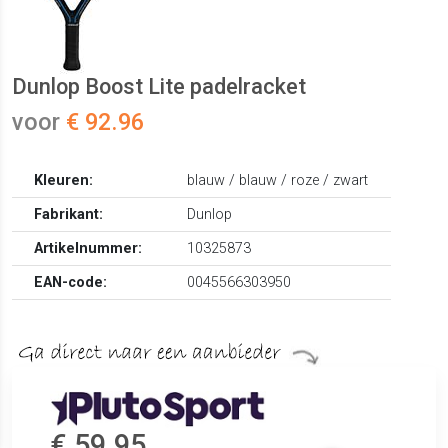
Dunlop Boost Lite padelracket
voor
€ 92.96
Kleuren:
blauw / blauw / roze / zwart
Fabrikant:
Dunlop
Artikelnummer:
10325873
EAN-code:
0045566303950
€ 59.95