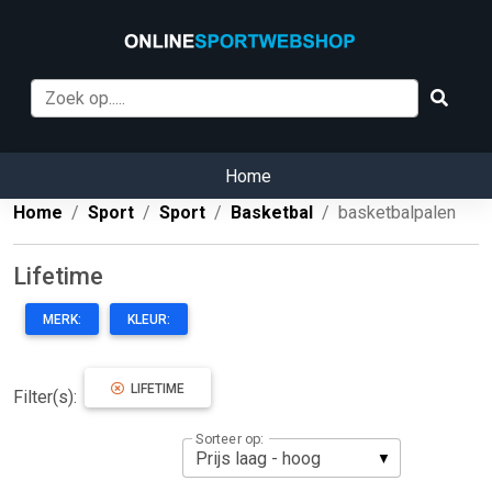
Home
Home
Sport
Sport
Basketbal
basketbalpalen
Lifetime
MERK:
KLEUR:
LIFETIME
Filter(s):
Sorteer op: