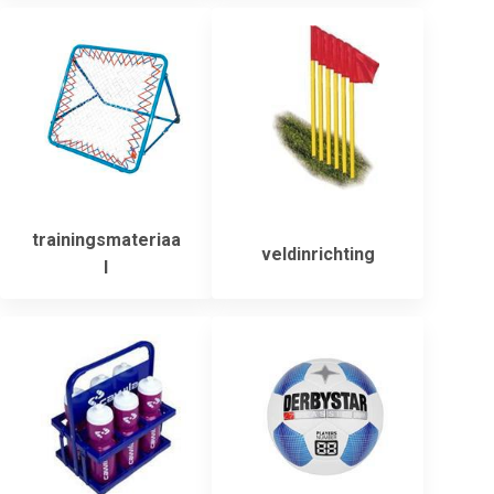
trainingsmateriaa
veldinrichting
l