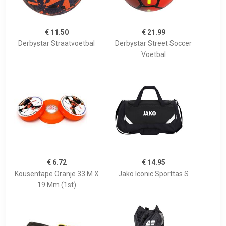
€ 11.50
€ 21.99
Derbystar Straatvoetbal
Derbystar Street Soccer
Voetbal
€ 6.72
€ 14.95
Kousentape Oranje 33 M X
Jako Iconic Sporttas S
19 Mm (1st)