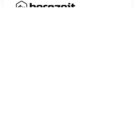
€ 26.31
Verzenden: € 0.00
Levertijd 2-4 Dagen
Deze tight van gerecycled stretchmateriaal met mesh-
inzetstukken is een geweldige basis voor je runs op koele
dagen
TERUG