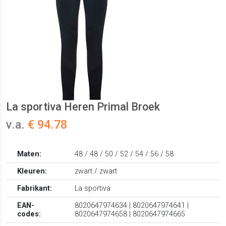
La sportiva Heren Primal Broek
v.a.
€ 94.78
Maten:
48 / 48 / 50 / 52 / 54 / 56 / 58
Kleuren:
zwart / zwart
Fabrikant:
La sportiva
EAN-
8020647974634 | 8020647974641 |
codes:
8020647974658 | 8020647974665