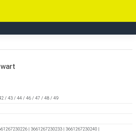
zwart
42 / 43 / 44 / 46 / 47 / 48 / 49
661267230226 | 3661267230233 | 3661267230240 |