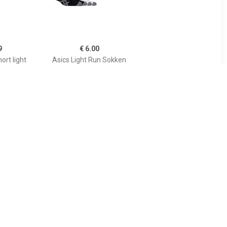
9
€ 6.00
ort light
Asics Light Run Sokken
Senior (2-pack)
10
€ 12.95
icool Sok
RU4 Korte Sok Dames