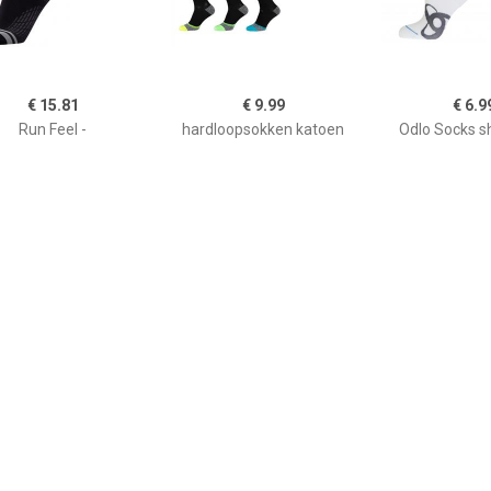
€ 15.81
€ 9.99
€ 6.9
Run Feel -
hardloopsokken katoen
Odlo Socks sh
dloopsokken, zwart
zwart
€ 9.99
€ 49.50
€ 12.
dloopsokken katoen
Pro Compressiesok Size
Quarter Ceram
wit
45-48