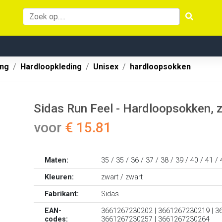
ing
Hardloopkleding
Unisex
hardloopsokken
Sidas Run Feel - Hardloopsokken, 
voor
€ 15.81
Maten:
35 / 35 / 36 / 37 / 38 / 39 / 40 / 41 / 
Kleuren:
zwart / zwart
Fabrikant:
Sidas
EAN-
3661267230202 | 3661267230219 | 3
codes:
3661267230257 | 3661267230264