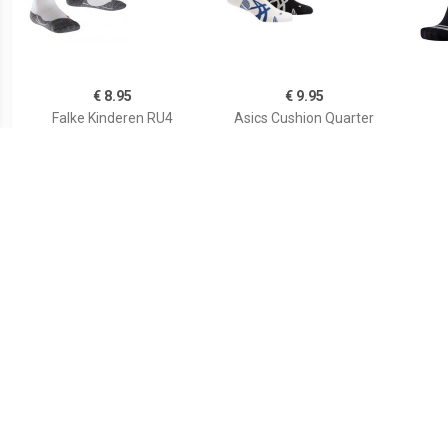
€ 8.95
€ 9.95
Falke Kinderen RU4
Asics Cushion Quarter
Sokken
Hardloopsokken Senior (2-
Har
pack)
€ 9.95
€ 12.95
Asics Cushion Quarter
RU4 Korte Sok Dames
har
Hardloopsokken Senior (2-
pack)