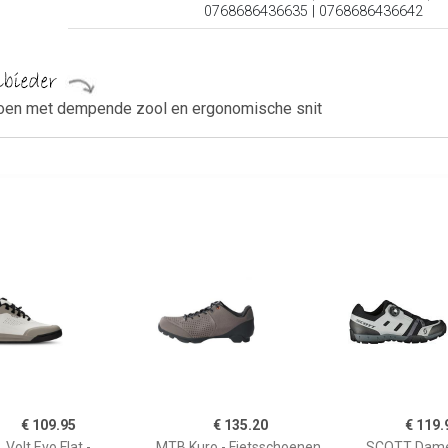
0768686436635 | 0768686436642
oen met dempende zool en ergonomische snit
€ 109.95
€ 135.20
€ 119.
Volt Evo Flat -
MTB Kuro - Fietsschoenen,
SCOTT Dam