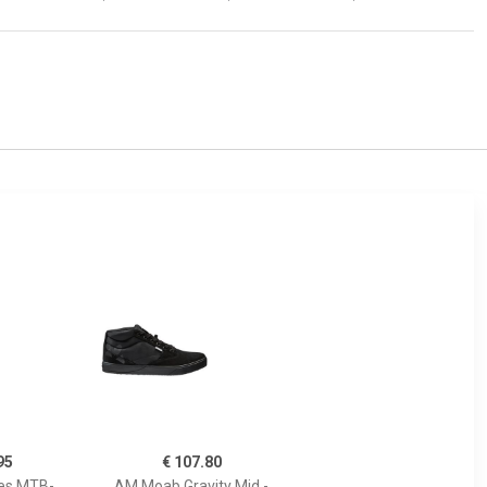
95
€ 107.80
es MTB-
AM Moab Gravity Mid -