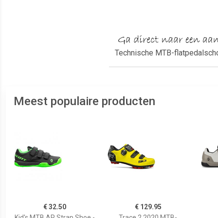
Technische MTB-flatpedalsch
Meest populaire producten
€ 32.50
€ 129.95
Kid's MTB AR Strap Shoe -
Trace 2 2020 MTB-