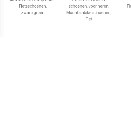
Fietsschoenen,
schoenen, voor heren,
Fi
zwart/groen
Mountainbike schoenen,
Fiet
€ 75.99
€ 89.95
Rogelli AB-650
Scott - Women's Sport
Ki
Mountainbikeschoen
Crus-R - Fietsschoenen,
Fi
Heren
zwart/grijs