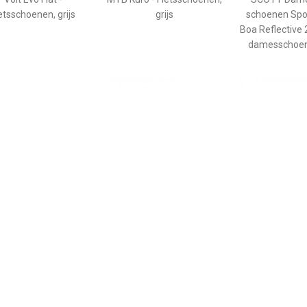
etsschoenen, grijs
grijs
schoenen Spo
Boa Reflective
damesschoen
€ 69.50
€ 89.95
€ 129.
d's Freerider VCS -
Scott - Women's Sport
TVL Asfalt Du
etsschoenen, blauw
Crus-R Flat -
Fietsschoene
Fietsschoenen