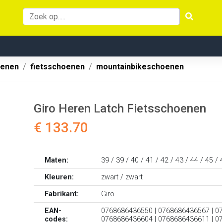
oenen
fietsschoenen
mountainbikeschoenen
Giro Heren Latch Fietsschoenen
€ 133.70
Maten:
39 / 39 / 40 / 41 / 42 / 43 / 44 / 45 / 
Kleuren:
zwart / zwart
Fabrikant:
Giro
EAN-
0768686436550 | 0768686436567 | 0
codes:
0768686436604 | 0768686436611 | 0