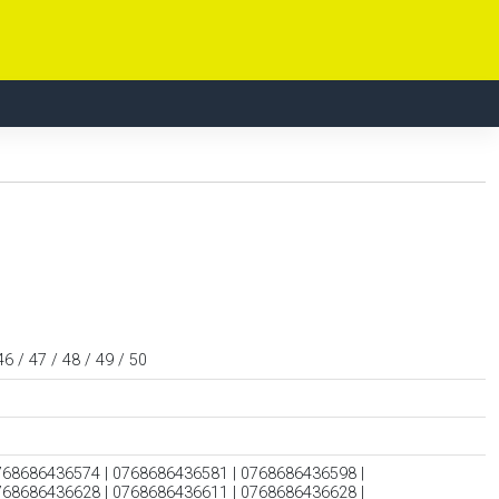
46 / 47 / 48 / 49 / 50
768686436574 | 0768686436581 | 0768686436598 |
768686436628 | 0768686436611 | 0768686436628 |