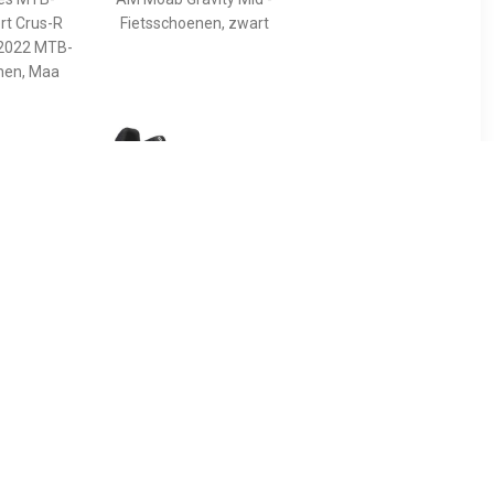
rt Crus-R
Fietsschoenen, zwart
 2022 MTB-
en, Maa
30
€ 94.50
alflex -
Sport Crus-r Boa Eco 2023
n, zwart
MTB-schoenen, voor
heren, Mountainbike