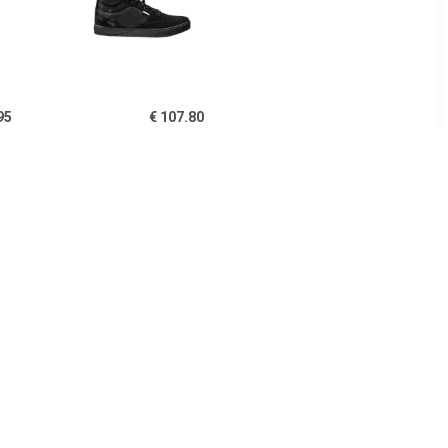
95
€ 107.80
es MTB-
AM Moab Gravity Mid -
rt Crus-R
Fietsschoenen, zwart
 2022 MTB-
en, Maa
30
€ 94.50
alflex -
Sport Crus-r Boa Eco 2023
n, zwart
MTB-schoenen, voor