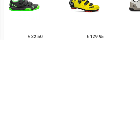
€ 32.50
€ 129.95
Kid's MTB AR Strap Shoe -
Trace 2 2020 MTB-
Fietsschoenen,
schoenen, voor heren,
Fi
zwart/groen
Mountainbike schoenen,
Fiet
€ 75.99
€ 89.95
Rogelli AB-650
Scott - Women's Sport
Ki
Mountainbikeschoen
Crus-R - Fietsschoenen,
Fi