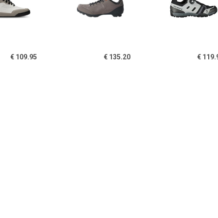
€ 109.95
€ 135.20
€ 119.
Volt Evo Flat -
MTB Kuro - Fietsschoenen,
SCOTT Dam
etsschoenen, grijs
grijs
schoenen Spo
Boa Reflective
damesschoen
€ 69.50
€ 89.95
€ 129.
d's Freerider VCS -
Scott - Women's Sport
TVL Asfalt Du
etsschoenen, blauw
Crus-R Flat -
Fietsschoene