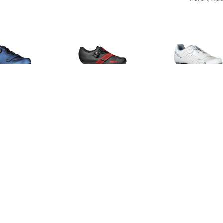
€ 119.95
€ 134.95
€ 94.
fietsschoenen Road
Dames racefietsschoenen
Dames racefie
Comp Boa 2023
Prima dames
Comp Boa 20
choenen, voor heren,
raceschoenen
raceschoenen
Ra