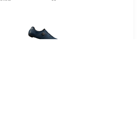
95
€ 89.99
tsschoenen
RC3 2025 raceschoenen,
22 dames
voor heren
, Racefie