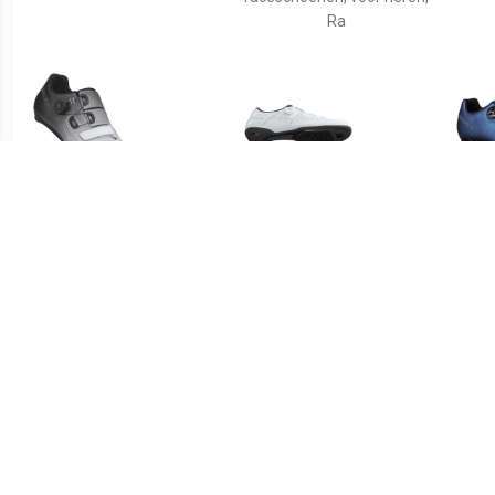
Ra
€ 149.95
€ 89.99
Dames racefietsschoenen
RC302 - Fietsschoenen,
Race
Road Team Boa 2023
grijs/zwart
dames raceschoenen, Ra
races