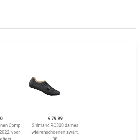
20
€ 79.99
enen Comp
Shimano RC300 dames
2022, voor
wielrenschoenen zwart,
efiets
38