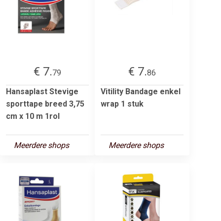
€ 7.
€ 7.
79
86
Hansaplast Stevige
Vitility Bandage enkel
sporttape breed 3,75
wrap 1 stuk
cm x 10 m 1rol
Meerdere shops
Meerdere shops