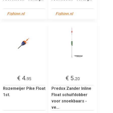
Fishinn.nl
Fishinn.nl
€ 4.
€ 5.
95
20
Rozemeijer Pike Float
Predox Zander Inline
1st.
Float schuifdobber
voor snoekbaars -
ve...