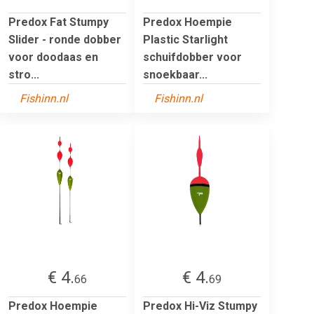
Predox Fat Stumpy
Predox Hoempie
Slider - ronde dobber
Plastic Starlight
voor doodaas en
schuifdobber voor
stro...
snoekbaar...
Fishinn.nl
Fishinn.nl
€ 4.
€ 4.
66
69
Predox Hoempie
Predox Hi-Viz Stumpy