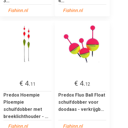
3...
4...
Fishinn.nl
Fishinn.nl
€ 4.
€ 4.
11
12
Predox Hoempie
Predox Fluo Ball Float
Ploempie
schuifdobber voor
schuifdobber met
doodaas - verkrijgb...
breeklichthouder - ...
Fishinn.nl
Fishinn.nl