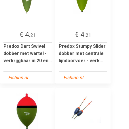
€ 4.
€ 4.
21
21
Predox Dart Swivel
Predox Stumpy Slider
dobber met wartel -
dobber met centrale
verkrijgbaar in 20 en...
lijndoorvoer - verk...
Fishinn.nl
Fishinn.nl