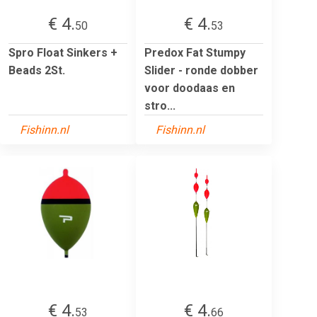
€ 4.
€ 4.
50
53
Spro Float Sinkers +
Predox Fat Stumpy
Beads 2St.
Slider - ronde dobber
voor doodaas en
stro...
Fishinn.nl
Fishinn.nl
€ 4.
€ 4.
53
66