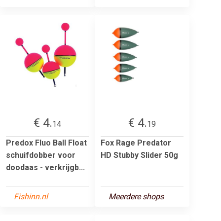
€ 4.
€ 4.
14
19
Predox Fluo Ball Float
Fox Rage Predator
schuifdobber voor
HD Stubby Slider 50g
doodaas - verkrijgb...
Fishinn.nl
Meerdere shops