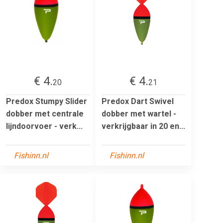
€ 4.
€ 4.
20
21
Predox Stumpy Slider
Predox Dart Swivel
dobber met centrale
dobber met wartel -
lijndoorvoer - verk...
verkrijgbaar in 20 en...
Fishinn.nl
Fishinn.nl