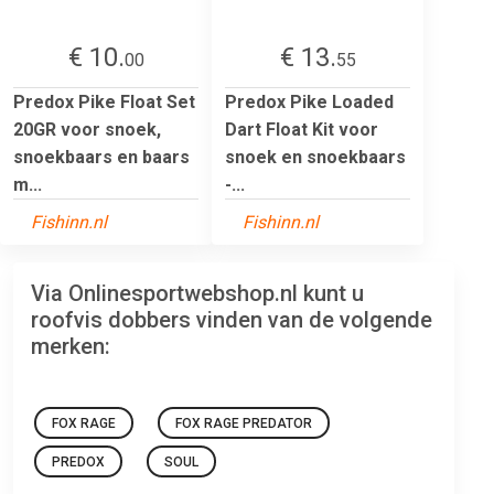
€ 10.
€ 13.
00
55
Predox Pike Float Set
Predox Pike Loaded
20GR voor snoek,
Dart Float Kit voor
snoekbaars en baars
snoek en snoekbaars
m...
-...
Fishinn.nl
Fishinn.nl
Via Onlinesportwebshop.nl kunt u
roofvis dobbers vinden van de volgende
merken:
FOX RAGE
FOX RAGE PREDATOR
PREDOX
SOUL