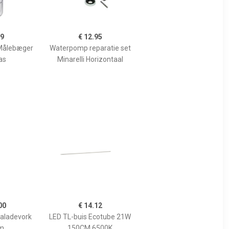
99
€ 12.95
Målebæger
Waterpomp reparatie set
as
Minarelli Horizontaal
00
€ 14.12
Saladevork
LED TL-buis Ecotube 21W
m
150CM 6500K