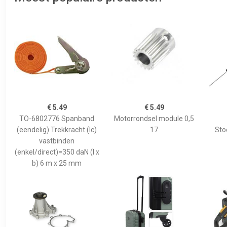
€ 5.49
€ 5.49
TO-6802776 Spanband
Motorrondsel module 0,5
(eendelig) Trekkracht (lc)
17
Sto
vastbinden
(enkel/direct)=350 daN (l x
b) 6 m x 25 mm