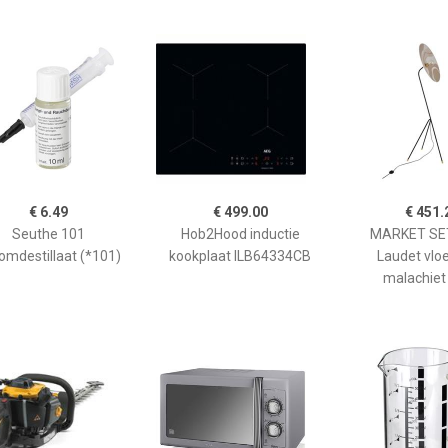
€ 6.49
€ 499.00
€ 451.
Seuthe 101
Hob2Hood inductie
MARKET SET
omdestillaat (*101)
kookplaat ILB64334CB
Laudet vlo
malachiet