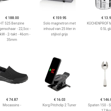
€ 188.00
€ 159.95
€ 13.
HT 525 Benzine
Solo magnetron met
KÜCHENPROF 
enschaar - 22,5cc -
inhoud van 25 liter in
0.5L gl
kW - 2-takt - 46cm -
stijlvol grijs
35mm
€ 74.87
€ 16.03
€ 146.
Mocassins -
Korg Pitchclip 2 Tuner
Spaten 150 - 
17,8c