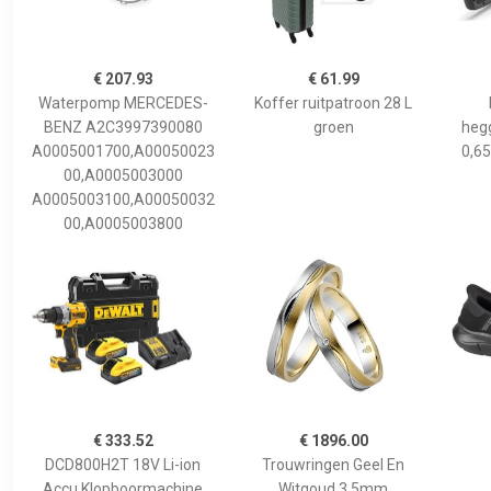
€ 207.93
€ 61.99
Waterpomp MERCEDES-
Koffer ruitpatroon 28 L
BENZ A2C3997390080
groen
hegg
A0005001700,A00050023
0,65
00,A0005003000
A0005003100,A00050032
00,A0005003800
€ 333.52
€ 1896.00
DCD800H2T 18V Li-ion
Trouwringen Geel En
Accu Klopboormachine
Witgoud 3,5mm