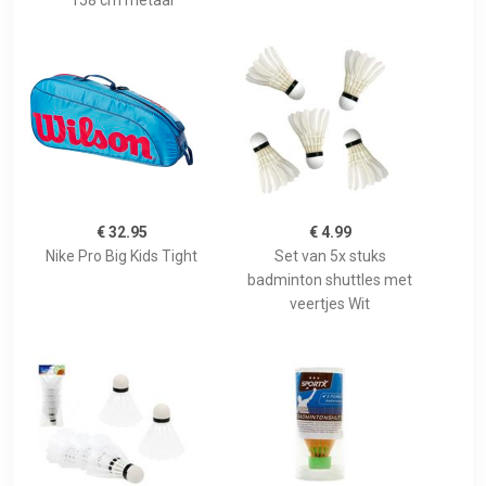
158 cm metaal
€ 32.95
€ 4.99
Nike Pro Big Kids Tight
Set van 5x stuks
badminton shuttles met
veertjes Wit