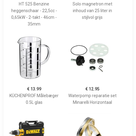
HT 525 Benzine
Solo magnetron met
heggenschaar - 22,5cc -
inhoud van 25 liter in
0,65kW - 2-takt - 46cm -
stijlvol grijs
35mm
€ 13.99
€ 12.95
KÜCHENPROF Målebæger
Waterpomp reparatie set
0.5L glas
Minarelli Horizontaal