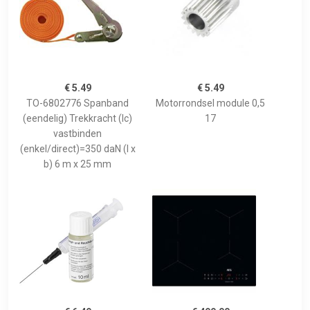
€ 5.49
€ 5.49
TO-6802776 Spanband
Motorrondsel module 0,5
(eendelig) Trekkracht (lc)
17
vastbinden
(enkel/direct)=350 daN (l x
b) 6 m x 25 mm