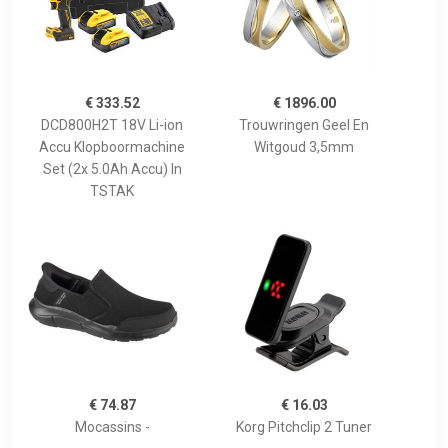
€ 333.52
€ 1896.00
DCD800H2T 18V Li-ion
Trouwringen Geel En
Accu Klopboormachine
Witgoud 3,5mm
Set (2x 5.0Ah Accu) In
TSTAK
€ 74.87
€ 16.03
Mocassins -
Korg Pitchclip 2 Tuner