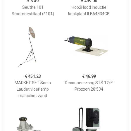
€ 6.49
€ 499.00
Seuthe 101
Hob2Hood inductie
Stoomdestillaat (*101)
kookplaat ILB64334CB
€ 451.23
€ 46.99
MARKET SET Sonia
Decoupeerzaag STS 12/E
Laudet vloerlamp
Proxxon 28 534
malachiet zand