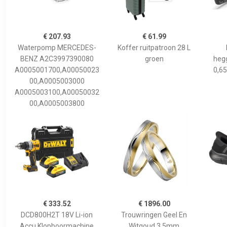
€ 207.93
€ 61.99
Waterpomp MERCEDES-
Koffer ruitpatroon 28 L
BENZ A2C3997390080
groen
hegg
A0005001700,A00050023
0,65
00,A0005003000
A0005003100,A00050032
00,A0005003800
€ 333.52
€ 1896.00
DCD800H2T 18V Li-ion
Trouwringen Geel En
Accu Klopboormachine
Witgoud 3,5mm