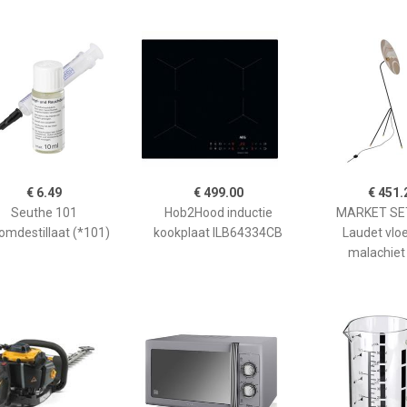
€ 6.49
€ 499.00
€ 451.
Seuthe 101
Hob2Hood inductie
MARKET SET
omdestillaat (*101)
kookplaat ILB64334CB
Laudet vlo
malachiet