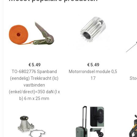
€ 5.49
€ 5.49
TO-6802776 Spanband
Motorrondsel module 0,5
(eendelig) Trekkracht (lc)
17
Sto
vastbinden
(enkel/direct)=350 daN (l x
b) 6 m x 25 mm