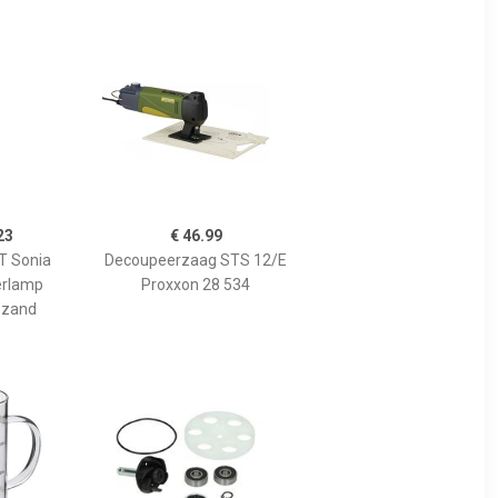
23
€ 46.99
 Sonia
Decoupeerzaag STS 12/E
erlamp
Proxxon 28 534
 zand