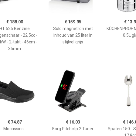
€ 188.00
€ 159.95
€ 13.
HT 525 Benzine
Solo magnetron met
KÜCHENPROF 
enschaar - 22,5cc -
inhoud van 25 liter in
0.5L gl
kW - 2-takt - 46cm -
stijlvol grijs
35mm
€ 74.87
€ 16.03
€ 146.
Mocassins -
Korg Pitchclip 2 Tuner
Spaten 150 - 
17,8c