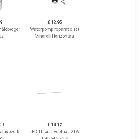
99
€ 12.95
Målebæger
Waterpomp reparatie set
as
Minarelli Horizontaal
00
€ 14.12
Saladevork
LED TL-buis Ecotube 21W
m
150CM 6500K