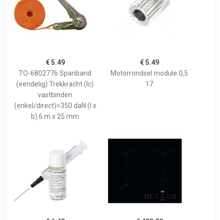
€ 5.49
€ 5.49
TO-6802776 Spanband
Motorrondsel module 0,5
(eendelig) Trekkracht (lc)
17
vastbinden
(enkel/direct)=350 daN (l x
b) 6 m x 25 mm