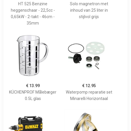
HT 525 Benzine
Solo magnetron met
heggenschaar - 22,5cc -
inhoud van 25 liter in
0,65kW - 2-takt - 46cm -
stijlvol grijs
35mm
€ 13.99
€ 12.95
KÜCHENPROF Målebæger
Waterpomp reparatie set
0.5L glas
Minarelli Horizontaal