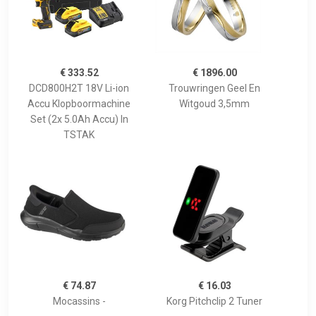
€ 333.52
€ 1896.00
DCD800H2T 18V Li-ion
Trouwringen Geel En
Accu Klopboormachine
Witgoud 3,5mm
Set (2x 5.0Ah Accu) In
TSTAK
€ 74.87
€ 16.03
Mocassins -
Korg Pitchclip 2 Tuner