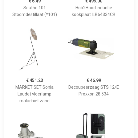
€ 6.49
€ 499.00
Seuthe 101
Hob2Hood inductie
Stoomdestillaat (*101)
kookplaat ILB64334CB
€ 451.23
€ 46.99
MARKET SET Sonia
Decoupeerzaag STS 12/E
Laudet vloerlamp
Proxxon 28 534
malachiet zand