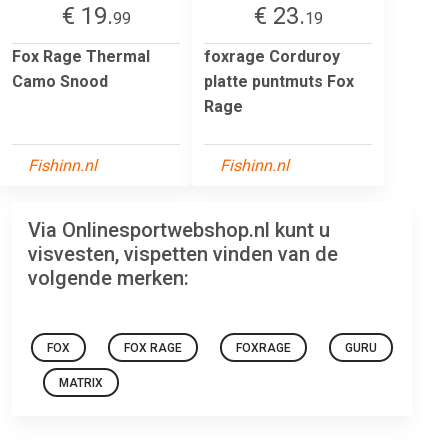
€ 19.
€ 23.
99
19
Fox Rage Thermal
foxrage Corduroy
Camo Snood
platte puntmuts Fox
Rage
Fishinn.nl
Fishinn.nl
Via Onlinesportwebshop.nl kunt u
visvesten, vispetten vinden van de
volgende merken:
FOX
FOX RAGE
FOXRAGE
GURU
MATRIX