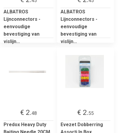
45
45
ALBATROS
ALBATROS
Lijnconnectors -
Lijnconnectors -
eenvoudige
eenvoudige
bevestiging van
bevestiging van
vislijn...
vislijn...
€ 2.
€ 2.
48
55
Predox Heavy Duty
Evezet Dobberring
Baiting Needle 20CM
Assorti In Box