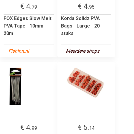
€ 4.
€ 4.
79
95
FOX Edges Slow Melt
Korda Solidz PVA
PVA Tape - 10mm -
Bags - Large - 20
20m
stuks
Fishinn.nl
Meerdere shops
€ 4.
€ 5.
99
14