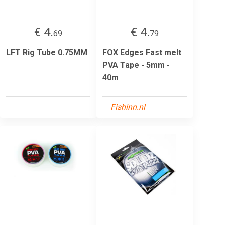
€ 4.
€ 4.
69
79
LFT Rig Tube 0.75MM
FOX Edges Fast melt
PVA Tape - 5mm -
40m
Fishinn.nl