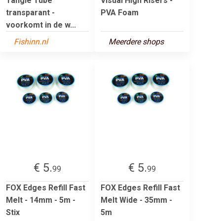
Tangle Tube
Visual High Risers -
transparant -
PVA Foam
voorkomt in de w...
Fishinn.nl
Meerdere shops
€ 5.
€ 5.
99
99
FOX Edges Refill Fast
FOX Edges Refill Fast
Melt - 14mm - 5m -
Melt Wide - 35mm -
Stix
5m