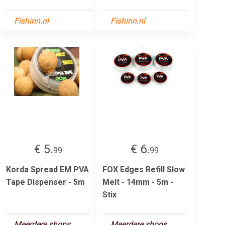
Fishinn.nl
Fishinn.nl
€ 5.
€ 6.
99
99
Korda Spread EM PVA
FOX Edges Refill Slow
Tape Dispenser - 5m
Melt - 14mm - 5m -
Stix
Meerdere shops
Meerdere shops