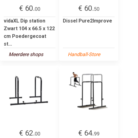
€ 60.
€ 60.
00
50
vidaXL Dip station
Dissel Pure2Improve
Zwart 104 x 66.5 x 122
cm Poedergecoat
st...
Meerdere shops
Handball-Store
€ 62.
€ 64.
00
99