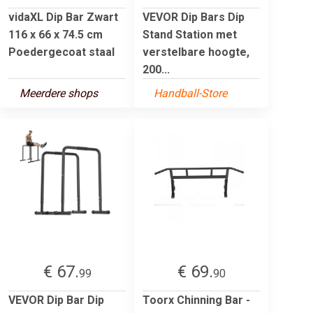
vidaXL Dip Bar Zwart
VEVOR Dip Bars Dip
116 x 66 x 74.5 cm
Stand Station met
Poedergecoat staal
verstelbare hoogte,
200...
Meerdere shops
Handball-Store
€ 67.
€ 69.
99
90
VEVOR Dip Bar Dip
Toorx Chinning Bar -