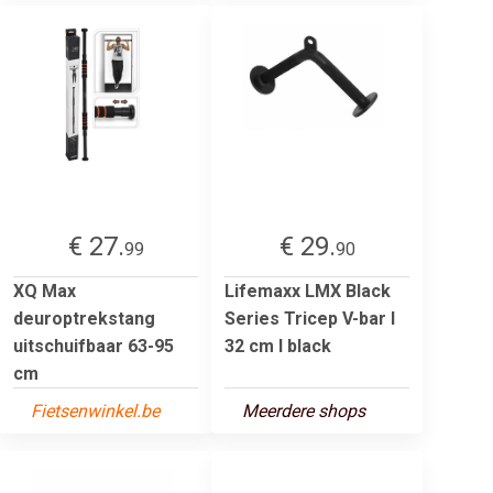
€ 27.
€ 29.
99
90
XQ Max
Lifemaxx LMX Black
deuroptrekstang
Series Tricep V-bar l
uitschuifbaar 63-95
32 cm l black
cm
Fietsenwinkel.be
Meerdere shops