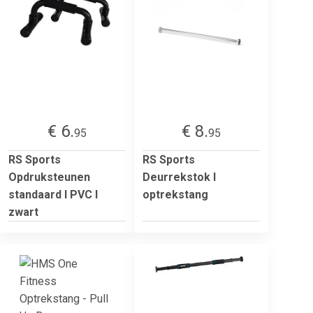
€ 6.
€ 8.
95
95
RS Sports
RS Sports
Opdruksteunen
Deurrekstok l
standaard l PVC l
optrekstang
zwart