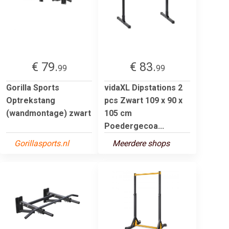
€ 79.
€ 83.
99
99
Gorilla Sports
vidaXL Dipstations 2
Optrekstang
pcs Zwart 109 x 90 x
(wandmontage) zwart
105 cm
Poedergecoa...
Gorillasports.nl
Meerdere shops