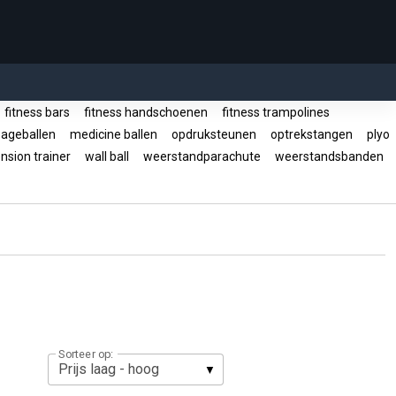
fitness bars
fitness handschoenen
fitness trampolines
ageballen
medicine ballen
opdruksteunen
optrekstangen
plyo
sion trainer
wall ball
weerstandparachute
weerstandsbanden
Sorteer op: