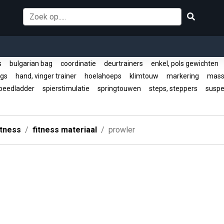
rs
bulgarian bag
coordinatie
deurtrainers
enkel, pols gewichten
ngs
hand, vinger trainer
hoelahoeps
klimtouw
markering
mass
peedladder
spierstimulatie
springtouwen
steps, steppers
suspen
itness
fitness materiaal
prowler