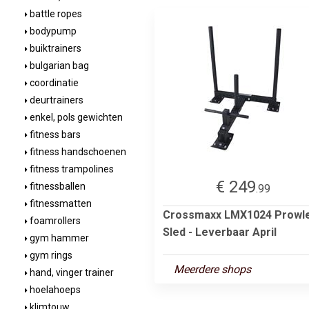
battle ropes
bodypump
buiktrainers
bulgarian bag
coordinatie
deurtrainers
enkel, pols gewichten
fitness bars
fitness handschoenen
fitness trampolines
€ 249
fitnessballen
.99
fitnessmatten
Crossmaxx LMX1024 Prowl
foamrollers
Sled - Leverbaar April
gym hammer
gym rings
Meerdere shops
hand, vinger trainer
hoelahoeps
klimtouw