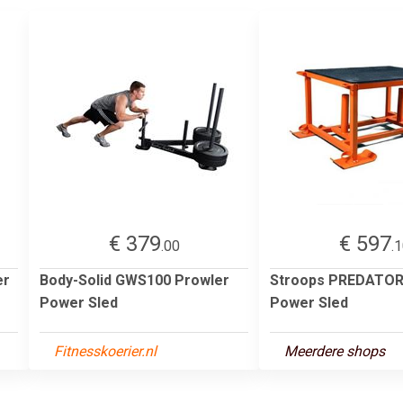
€ 379
€ 597
.00
.
er
Body-Solid GWS100 Prowler
Stroops PREDATOR
Power Sled
Power Sled
Fitnesskoerier.nl
Meerdere shops