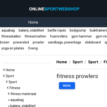
Home
aquabag
balans, stabiliteit
battle ropes
bodypump
buiktraine
fitnessballen
fitnessmatten
foamrollers
gym hammer
gym ri
boxen
powersled
prowler
sandbags, powerbags
slideboard
s
yoga en pilates
Overig
Home
Sport
Sport
F
Home
fitness prowlers
Sport
Sport
MERK:
Fitness
fitness materiaal
aquabag
balans, stabiliteit