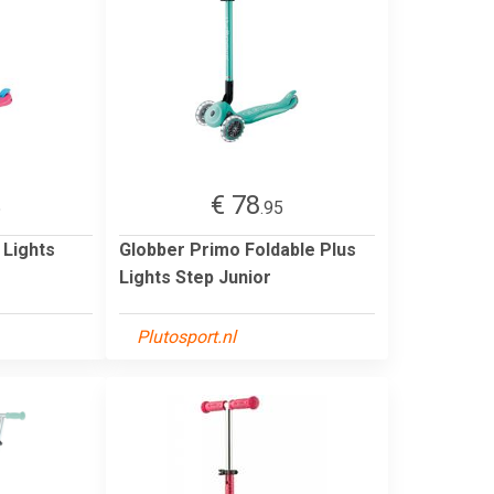
€ 78
5
.95
 Lights
Globber Primo Foldable Plus
Lights Step Junior
Plutosport.nl