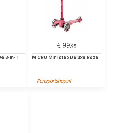
€ 99
5
.95
e 3-in-1
MICRO Mini step Deluxe Roze
Funsportshop.nl