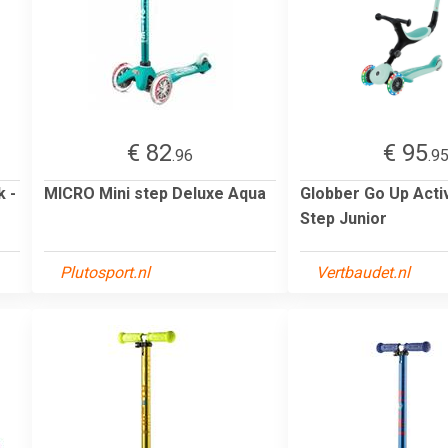
€ 82
€ 95
.96
.9
k -
MICRO Mini step Deluxe Aqua
Globber Go Up Activ
Step Junior
Plutosport.nl
Vertbaudet.nl