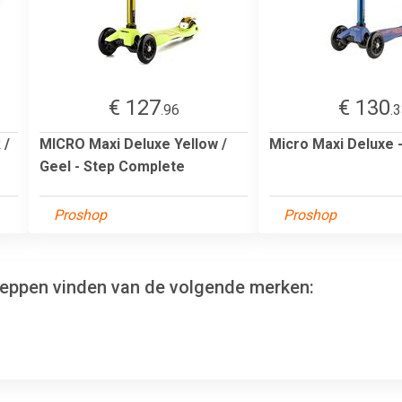
€ 127
€ 130
.96
.
 /
MICRO Maxi Deluxe Yellow /
Micro Maxi Deluxe 
Geel - Step Complete
Proshop
Proshop
teppen vinden van de volgende merken: