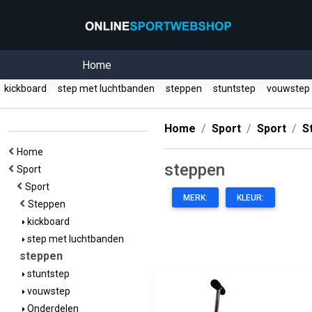
Home
kickboard
step met luchtbanden
steppen
stuntstep
vouwste
Home
Sport
Sport
S
Home
steppen
Sport
Sport
MERK:
KLEUR:
Steppen
kickboard
step met luchtbanden
steppen
stuntstep
vouwstep
Onderdelen