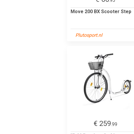
.95
Move 200 BX Scooter Step
Plutosport.nl
€ 259
.99