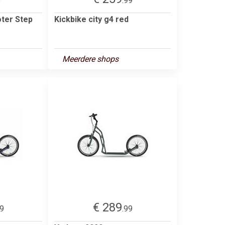
5
.99
ter Step
Kickbike city g4 red
Meerdere shops
€ 289
99
.99