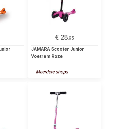
€ 28
5
.95
unior
JAMARA Scooter Junior
Voetrem Roze
Meerdere shops