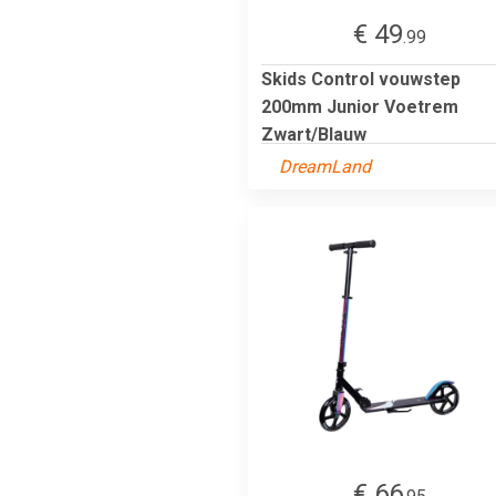
€ 49
.99
Skids Control vouwstep
200mm Junior Voetrem
Zwart/Blauw
DreamLand
€ 66