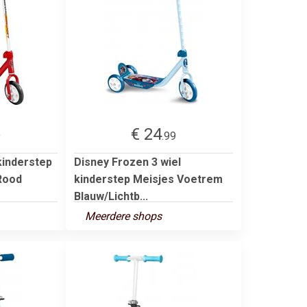
€ 24
9
.99
kinderstep
Disney Frozen 3 wiel
Rood
kinderstep Meisjes Voetrem
Blauw/Lichtb...
Meerdere shops