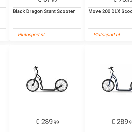
.95
.9
Black Dragon Stunt Scooter
Move 200 DLX Scoo
Plutosport.nl
Plutosport.nl
€ 289
€ 289
.99
.