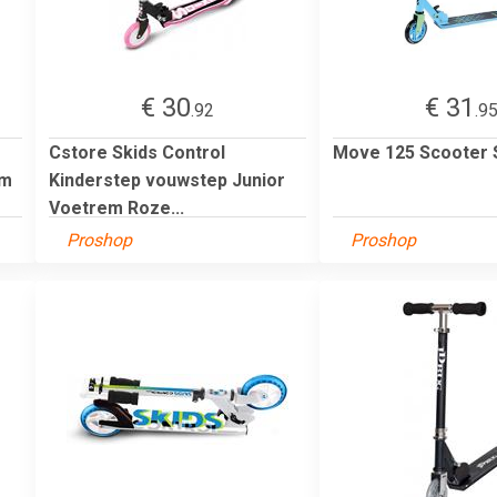
€ 30
€ 31
.92
.9
Cstore Skids Control
Move 125 Scooter 
em
Kinderstep vouwstep Junior
Voetrem Roze...
Proshop
Proshop