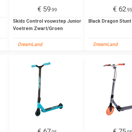
€ 59
€ 62
.99
.9
Skids Control vouwstep Junior
Black Dragon Stunt
Voetrem Zwart/Groen
DreamLand
DreamLand
€ 67
€ 75