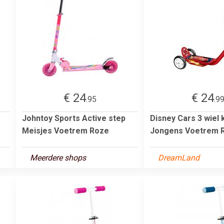
€ 24
€ 24
.95
.9
Johntoy Sports Active step
Disney Cars 3 wiel 
Meisjes Voetrem Roze
Jongens Voetrem 
Meerdere shops
DreamLand