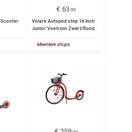
€ 63
5
.99
 Scooter
Volare Autoped step 16 Inch
Junior Voetrem Zwart/Rood
Meerdere shops
€ 259