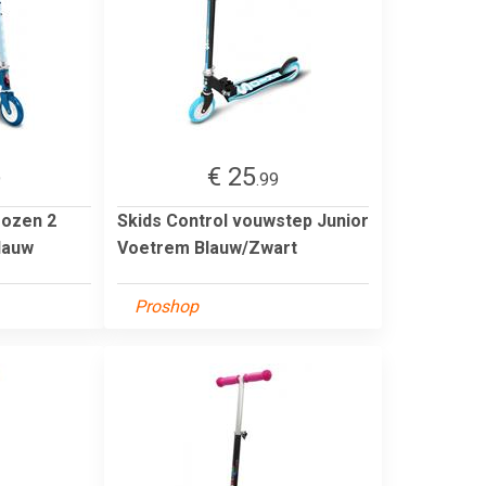
€ 25
9
.99
rozen 2
Skids Control vouwstep Junior
lauw
Voetrem Blauw/Zwart
Proshop