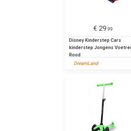
€ 29
.99
Disney Kinderstep Cars
kinderstep Jongens Voetr
Rood
DreamLand