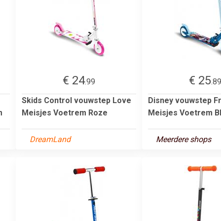
€ 24
€ 25
.99
.8
Skids Control vouwstep Love
Disney vouwstep F
m
Meisjes Voetrem Roze
Meisjes Voetrem B
DreamLand
Meerdere shops