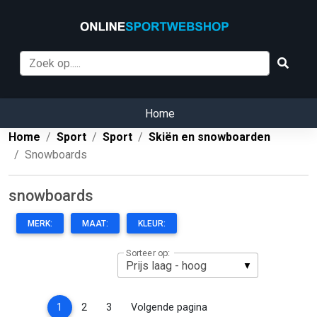
Home
Home
Sport
Sport
Skiën en snowboarden
Snowboards
snowboards
MERK:
MAAT:
KLEUR:
Sorteer op:
(current)
1
2
3
Volgende pagina