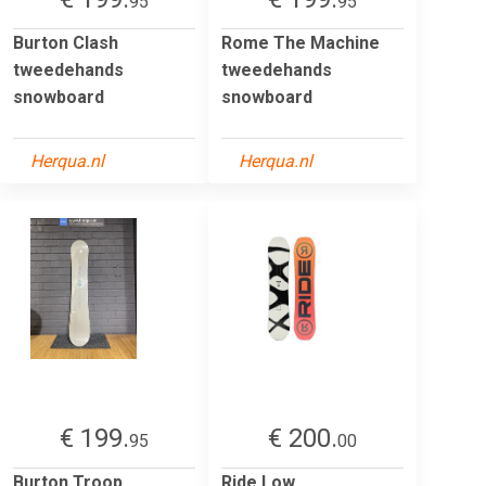
95
95
Burton Clash
Rome The Machine
tweedehands
tweedehands
snowboard
snowboard
Herqua.nl
Herqua.nl
€ 199.
€ 200.
95
00
Burton Troop
Ride Low