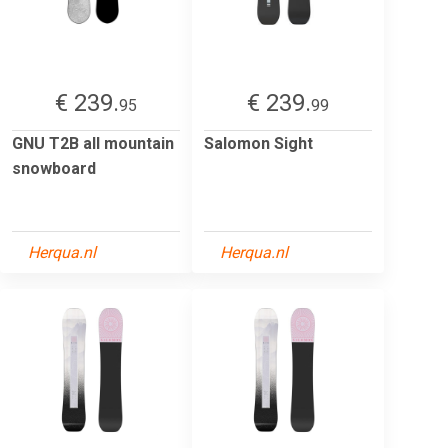
€ 239.
€ 239.
95
99
GNU T2B all mountain
Salomon Sight
snowboard
Herqua.nl
Herqua.nl